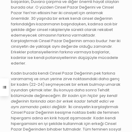
başarıları, Duvara çarpma ve diğer önemli hayat olayları
burada olur. O yüzden Cinsel Pazar Değerini ve Cinsel
Pazar Yeri’nin etkisini her iki cinsiyet için anlamak
önemlidir. 30 yaşında bir erkek kendi cinsel değerinin
farkındalığını kazanmanın başındayken, kadınsa acılı bir
şekilde diğer cinsel rakipleriyle sürekli olarak rekabet
edemeyecek olmasının farkına varmaktadır.
Karşılaştırmalı Cinsel Pazar Değerinin amacı budur: her iki
cinsiyetin de yaklaşık aynı değerde olduğu zamandır.
Erkekler potansiyellerinin farkına varmaya başlarlar,
kadınlar ise kendi potansiyellerinin düşüşüyle mücadele
ederler.
Kadın burada kendi Cinsel Pazar Değerinin pek farkına
varamamış ve onun yerine zirve noktasındaki daha genç
bir kadını (22-24) seçmeyecek bir erkek bulmayı umarak
oyundan çıkmak ister. Bu konuya daha sonra Tehdit
bölümünde değineceğim:
Bir kadın için hiçbir şey kendi
değerinin farkında olan bir erkek kadar tehdit edici ve
aynı zamanda çekici değildir.
İki cinsiyetin karşılaştırmalı
Cinsel Pazar Değerinin kesişme noktası belki de feminen
hipergami adına en kirik hayat aşamasıdır. Kadın kendi
hipergamisini en iyi şekilde kullanmak için erkeği Cinsel
Pazar Değerinden bihaber tutmalıdır. Tüm feminen sosyal