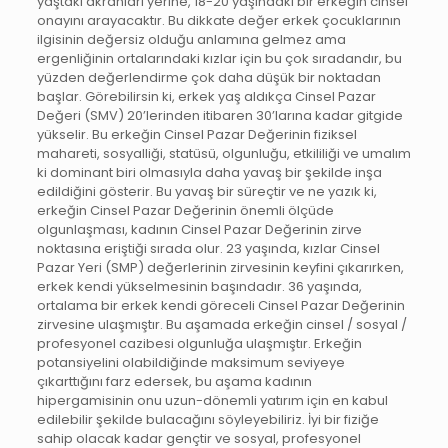
yaştaki akranları yerine, 18-20 yaşındaki bir erkeğin cinsel
onayını arayacaktır. Bu dikkate değer erkek çocuklarının
ilgisinin değersiz olduğu anlamına gelmez ama
ergenliğinin ortalarındaki kızlar için bu çok sıradandır, bu
yüzden değerlendirme çok daha düşük bir noktadan
başlar. Görebilirsin ki, erkek yaş aldıkça Cinsel Pazar
Değeri (SMV) 20’lerinden itibaren 30’larına kadar gitgide
yükselir. Bu erkeğin Cinsel Pazar Değerinin fiziksel
mahareti, sosyalliği, statüsü, olgunluğu, etkililiği ve umalım
ki dominant biri olmasıyla daha yavaş bir şekilde inşa
edildiğini gösterir. Bu yavaş bir süreçtir ve ne yazık ki,
erkeğin Cinsel Pazar Değerinin önemli ölçüde
olgunlaşması, kadının Cinsel Pazar Değerinin zirve
noktasına eriştiği sırada olur. 23 yaşında, kızlar Cinsel
Pazar Yeri (SMP) değerlerinin zirvesinin keyfini çıkarırken,
erkek kendi yükselmesinin başındadır. 36 yaşında,
ortalama bir erkek kendi göreceli Cinsel Pazar Değerinin
zirvesine ulaşmıştır. Bu aşamada erkeğin cinsel / sosyal /
profesyonel cazibesi olgunluğa ulaşmıştır. Erkeğin
potansiyelini olabildiğinde maksimum seviyeye
çıkarttığını farz edersek, bu aşama kadının
hipergamisinin onu uzun-dönemli yatırım için en kabul
edilebilir şekilde bulacağını söyleyebiliriz. İyi bir fiziğe
sahip olacak kadar gençtir ve sosyal, profesyonel