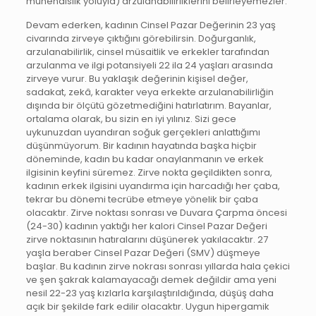
mühendislik yoluyla) arzulanabilirliklerini belirleyemezler.
Devam ederken, kadının Cinsel Pazar Değerinin 23 yaş
civarında zirveye çıktığını görebilirsin. Doğurganlık,
arzulanabilirlik, cinsel müsaitlik ve erkekler tarafından
arzulanma ve ilgi potansiyeli 22 ila 24 yaşları arasında
zirveye vurur. Bu yaklaşık değerinin kişisel değer,
sadakat, zekâ, karakter veya erkekte arzulanabilirliğin
dışında bir ölçütü gözetmediğini hatırlatırım. Bayanlar,
ortalama olarak, bu sizin en iyi yılınız. Sizi gece
uykunuzdan uyandıran soğuk gerçekleri anlattığımı
düşünmüyorum. Bir kadının hayatında başka hiçbir
döneminde, kadın bu kadar onaylanmanın ve erkek
ilgisinin keyfini süremez. Zirve nokta geçildikten sonra,
kadının erkek ilgisini uyandırma için harcadığı her çaba,
tekrar bu dönemi tecrübe etmeye yönelik bir çaba
olacaktır. Zirve noktası sonrası ve Duvara Çarpma öncesi
(24-30) kadının yaktığı her kalori Cinsel Pazar Değeri
zirve noktasının hatıralarını düşünerek yakılacaktır. 27
yaşla beraber Cinsel Pazar Değeri (SMV) düşmeye
başlar. Bu kadının zirve nokrası sonrası yıllarda hala çekici
ve şen şakrak kalamayacağı demek değildir ama yeni
nesil 22-23 yaş kızlarla karşılaştırıldığında, düşüş daha
açık bir şekilde fark edilir olacaktır. Uygun hipergamik