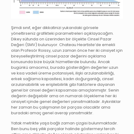
Şimdi sınıf, eğer dikkatinizi yukarıdaki görsele
yöneltirseniz grafikteki parametreleri açıklayacağım.
Dikey sütunda on üzerinden bir ölçekte Cinsel Pazar
Değeri (SMV) bulunuyor. Chateau Heartiste’de emekli
olan Profesör Roissy, uzun zaman önce her iki cinsiyet için
bireyselleştirilmiş cinsel pazar değerini açıklama
konusunda bize büyük hizmetlerde bulundu. Ancak
bugünkü amacımız, burada gösterdiğim değerler uzun
ve kısa vadeli üreme potansiyeli, ilişki arzulanabilirliği,
erkek sağlama kapasitesi, kadın doğurganlığı, cinsel
arzulanabilirlik ve erişilebilirlik gibi faktörlere dayanan
genel bir cinsel değeri kapsaması amaçlanmıştır. Senin
değerin değişebilir ama on numaralı ölçekleme her iki
cinsiyet içinde genel değerleri yansıtmaktadır. Aykırılıklar
her zaman bu çalışmanın bir parçası olacaktır ama
buradaki amaç genel averajı yansıtmaktır.
Yatak metrikte yaşa bağlı zaman çizgisi bulunmaktadır.
Ben bunu beş yıllık parçalar halinde göstermeyi tercih