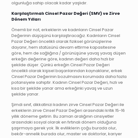
olgunluğa sahip olacak kadar yaşlıdır.
Karşılaştırmalı Cinsel Pazar Değeri (SMV) ve Zirve
Dönem Yılları
Önemli bir not, erkeklerin ve kadınların Cinsel Pazar
Değerinin düşüşünü karşılaştıracağız. Kadınların Cinsel
Pazar Değeri öncelikli olarak fiziksel görünüşlerine
dayanır, hem statüsünü devam ettirme kapasitesine
göre, hem de sağlığına / görünüşüne yavaş yavaş düşen
erkeğin değerine göre, kadının değeri daha hızlı bir
şekilde düşer. Çünkü erkeğin Cinsel Pazar Değeri
öncelikli olarak kişisel başarılarından kaynaklanır, erkek
Cinsel Pazar Değerinin bozulmasını korumada daha fazla
potansiyele sahiptir. Kadının Cinsel Pazar Değeri, hızlı ve
kısa bir şekilde yanar ama erkeğinki yavaş ve uzun
şekilde yanar.
Şimdi sınıf, dikkatinizi kadının zirve Cinsel Pazar Değeri ile
erkeklerin zirve Cinsel Pazar Değeri arasındaki kritik 15-16
yıllık döneme getirin. Bu zaman aralığının cinsiyetler
arasındaki sosyal olarak en fırtınalı dönem olduğuna
şaşırmaya gerek yok. İlk evliliklerin çoğu burada olur,
bekâr-annelik burada olur, master ve doktorlar, kariyer