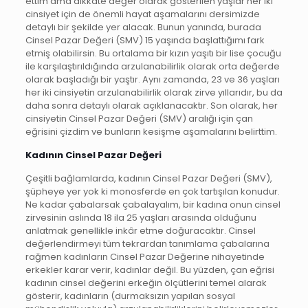
ettim ama dikkate değer olarak gösterilen yaşlar her iki
cinsiyet için de önemli hayat aşamalarını dersimizde
detaylı bir şekilde yer alacak. Bunun yanında, burada
Cinsel Pazar Değeri (SMV) 15 yaşında başlattığımı fark
etmiş olabilirsin. Bu ortalama bir kızın yaşıtı bir lise çocuğu
ile karşılaştırıldığında arzulanabilirlik olarak orta değerde
olarak başladığı bir yaştır. Aynı zamanda, 23 ve 36 yaşları
her iki cinsiyetin arzulanabilirlik olarak zirve yıllarıdır, bu da
daha sonra detaylı olarak açıklanacaktır. Son olarak, her
cinsiyetin Cinsel Pazar Değeri (SMV) aralığı için çan
eğrisini çizdim ve bunların kesişme aşamalarını belirttim.
Kadının Cinsel Pazar Değeri
Çeşitli bağlamlarda, kadının Cinsel Pazar Değeri (SMV),
şüpheye yer yok ki monosferde en çok tartışılan konudur.
Ne kadar çabalarsak çabalayalım, bir kadına onun cinsel
zirvesinin aslında 18 ila 25 yaşları arasında olduğunu
anlatmak genellikle inkâr etme doğuracaktır. Cinsel
değerlendirmeyi tüm tekrardan tanımlama çabalarına
rağmen kadınların Cinsel Pazar Değerine nihayetinde
erkekler karar verir, kadınlar değil. Bu yüzden, çan eğrisi
kadının cinsel değerini erkeğin ölçütlerini temel alarak
gösterir, kadınların (durmaksızın yapılan sosyal